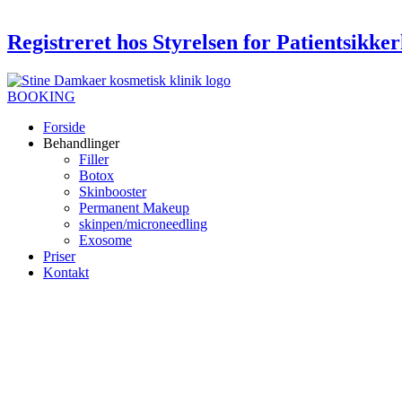
Registreret hos Styrelsen for Patientsikke
BOOKING
Forside
Behandlinger
Filler
Botox
Skinbooster
Permanent Makeup
skinpen/microneedling
Exosome
Priser
Kontakt